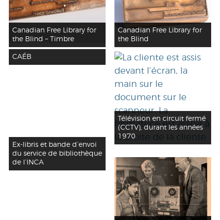
Canadian Free Library for
Canadian Free Library for
the Blind – Timbre
the Blind
CAÉB
Télévision en circuit fermé
(CCTV), durant les années
1970
Ex-libris et bande d’envoi
du service de bibliothèque
de l’INCA