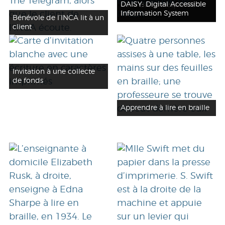
DAISY: Digital Accessible
de la Bibliothèque de
Information System
l’INCA
Bénévole de l’INCA lit à un
client
Invitation à une collecte
de fonds
Apprendre à lire en braille