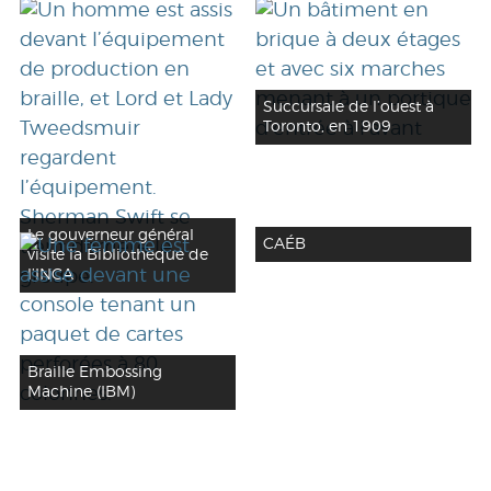
Succursale de l’ouest à
Toronto, en 1909
Le gouverneur général
CAÉB
visite la Bibliothèque de
l’INCA
Braille Embossing
Machine (IBM)