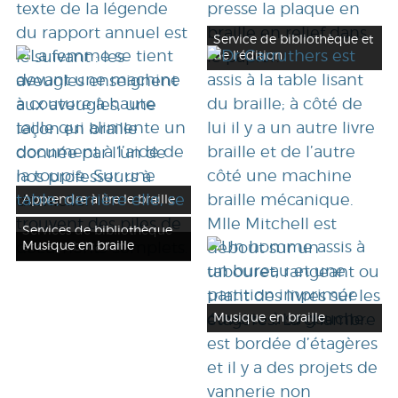
Service de bibliothèque et
de l’édition
Apprendre à lire le braille
Services de bibliothèque
Musique en braille
et de publication
Musique en braille